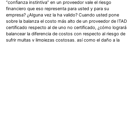
“confianza instintiva” en un proveedor vale el riesgo
financiero que eso representa para usted y para su
empresa? ¿Alguna vez la ha valido? Cuando usted pone
sobre la balanza el costo más alto de un proveedor de ITAD
certificado respecto al de uno no certificado, ¿cómo logrará
balancear la diferencia de costos con respecto al riesgo de
sufrir multas y limpiezas costosas, así como el daño a la
reputación de la empresa (e incluso su quiebra), para que
este sea un riesgo aceptable? Puede que usted apueste y
juegue a la lotería como entretenimiento. Pero esto no es un
juego.
XSi es un proveedor completamente certificado de
disposición de activos de TI
XSi cuenta con una
certificación R2v3
y también con
certificados
ISO9001:2015, ISO14001:2015 e
ISO45001:2018
. XSi ofrece soporte completo de
disposición de activos de TI en las regiones de
APAC
,
EMEA
y
América del Norte
, así como a clientes a todo lo
largo de
América Latina
. Nos tomamos muy en serio la
calidad del servicio y los estándares de calidad