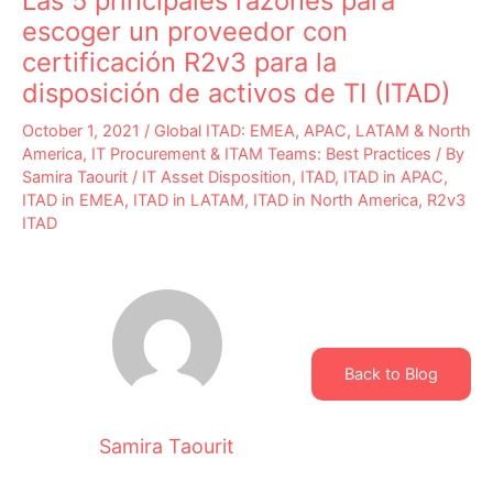
Las 5 principales razones para
escoger un proveedor con
certificación R2v3 para la
disposición de activos de TI (ITAD)
October 1, 2021
/
Global ITAD: EMEA, APAC, LATAM & North
America
,
IT Procurement & ITAM Teams: Best Practices
/ By
Samira Taourit
/
IT Asset Disposition
,
ITAD
,
ITAD in APAC
,
ITAD in EMEA
,
ITAD in LATAM
,
ITAD in North America
,
R2v3
ITAD
Back to Blog
Samira Taourit